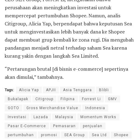
perusahaan akan meningkatkan investasi untuk
mempercepat pertumbuhan Shopee. Namun, analis
Citigroup, Alicia Yap, berpendapat bahwa keputusan Sea
untuk menginvestasikan lebih banyak dana ke Shopee
dapat membuat grup kembali ke zona rugi. Dia mengubah
pandangan menjadi netral terhadap saham Sea karena
kurang yakin dengan langkah Sea Limited.
“Pertarungan brutal [di bisnis e-commerce] sepertinya
akan dimulai,” tambahnya.
Tags:
Alicia Yap
APJII
Asia Tenggara
Blibli
Bukalapak
Citigroup
Filipina
Forrest Li
GMV
GOTO
Gross Merchandise Value
Indonesia
Investasi
Lazada
Malaysia
Momentum Works
Pasar E-Commerce
Pemasaran
penjualan
pertumbuhan
promosi
SEA Group
Sea Ltd
Shopee