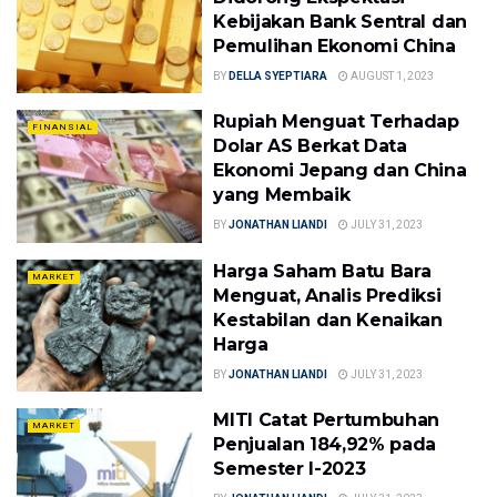
Kebijakan Bank Sentral dan
Pemulihan Ekonomi China
BY
DELLA SYEPTIARA
AUGUST 1, 2023
Rupiah Menguat Terhadap
FINANSIAL
Dolar AS Berkat Data
Ekonomi Jepang dan China
yang Membaik
BY
JONATHAN LIANDI
JULY 31, 2023
Harga Saham Batu Bara
MARKET
Menguat, Analis Prediksi
Kestabilan dan Kenaikan
Harga
BY
JONATHAN LIANDI
JULY 31, 2023
MITI Catat Pertumbuhan
MARKET
Penjualan 184,92% pada
Semester I-2023