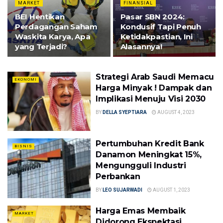
MARKET
FINANSIAL
BEI Hentikan
Pasar SBN 2024:
Perdagangan Saham
Kondusif Tapi Penuh
Waskita Karya, Apa
Ketidakpastian, Ini
yang Terjadi?
Alasannya!
Strategi Arab Saudi Memacu
EKONOMI
Harga Minyak ! Dampak dan
Implikasi Menuju Visi 2030
BY
DELLA SYEPTIARA
AUGUST 4, 2023
Pertumbuhan Kredit Bank
BISNIS
Danamon Meningkat 15%,
Mengungguli Industri
Perbankan
BY
LEO SUJARWADI
AUGUST 1, 2023
Harga Emas Membaik
MARKET
Didorong Ekspektasi