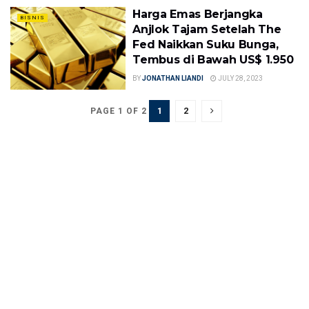
Harga Emas Berjangka
BISNIS
Anjlok Tajam Setelah The
Fed Naikkan Suku Bunga,
Tembus di Bawah US$ 1.950
BY
JONATHAN LIANDI
JULY 28, 2023
1
2
PAGE 1 OF 2