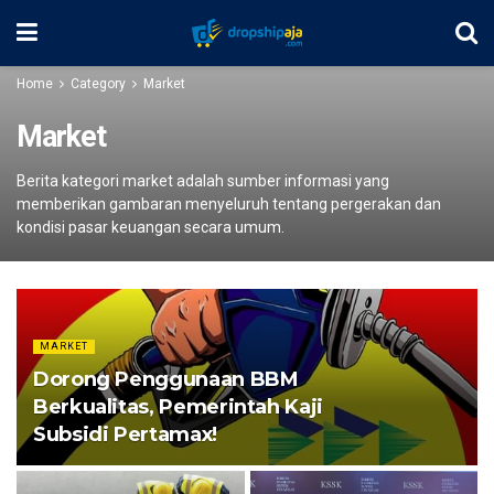
Home
Category
Market
Market
Berita kategori market adalah sumber informasi yang
memberikan gambaran menyeluruh tentang pergerakan dan
kondisi pasar keuangan secara umum.
MARKET
Dorong Penggunaan BBM
Berkualitas, Pemerintah Kaji
Subsidi Pertamax!