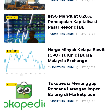
BY
JONATHAN LIANDI
JULY 31, 2023
IHSG Menguat 0,28%,
MARKET
Pencapaian Kapitalisasi
Pasar Rekor di BEI
BY
JONATHAN LIANDI
JULY 30, 2023
Harga Minyak Kelapa Sawit
EKONOMI
(CPO) Turun di Bursa
Malaysia Exchange
BY
JONATHAN LIANDI
JULY 30, 2023
Tokopedia Menanggapi
BISNIS
Rencana Larangan Impor
Barang di Marketplace
BY
JONATHAN LIANDI
JULY 29, 2023