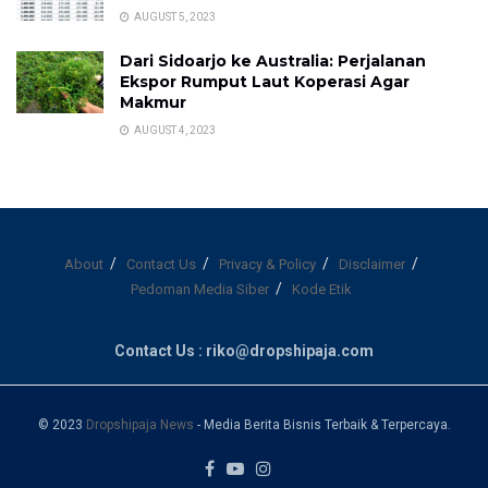
AUGUST 5, 2023
Dari Sidoarjo ke Australia: Perjalanan
Ekspor Rumput Laut Koperasi Agar
Makmur
AUGUST 4, 2023
About
Contact Us
Privacy & Policy
Disclaimer
Pedoman Media Siber
Kode Etik
Contact Us : riko@dropshipaja.com
© 2023
Dropshipaja News
- Media Berita Bisnis Terbaik & Terpercaya.