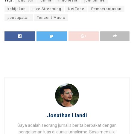
Tags:
Budi Ari
China
Indonesia
judi online
kebijakan
Live Streaming
NetEase
Pemberantasan
pendapatan
Tencent Music
Jonathan Liandi
Saya adalah seorang jurnalis berita berbakat dengan
pengalaman luas di dunia jurnalisme. Saya memiliki