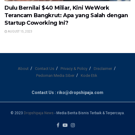
Dulu Bernilai $40 Miliar, Kini WeWork
Terancam Bangkrut: Apa yang Salah dengan
Startup Coworking Ini?
AUGUST 15, 2023
About
Contact Us
Privacy & Policy
Disclaimer
Pedoman Media Siber
Kode Etik
Contact Us : riko@dropshipaja.com
© 2023
Dropshipaja News
- Media Berita Bisnis Terbaik & Terpercaya.