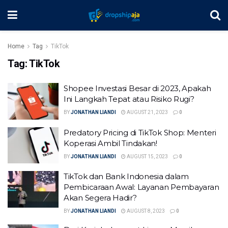
Home
Tag
TikTok
Tag:
TikTok
Shopee Investasi Besar di 2023, Apakah
Ini Langkah Tepat atau Risiko Rugi?
BY
JONATHAN LIANDI
AUGUST 21, 2023
0
Predatory Pricing di TikTok Shop: Menteri
Koperasi Ambil Tindakan!
BY
JONATHAN LIANDI
AUGUST 15, 2023
0
TikTok dan Bank Indonesia dalam
Pembicaraan Awal: Layanan Pembayaran
Akan Segera Hadir?
BY
JONATHAN LIANDI
AUGUST 8, 2023
0