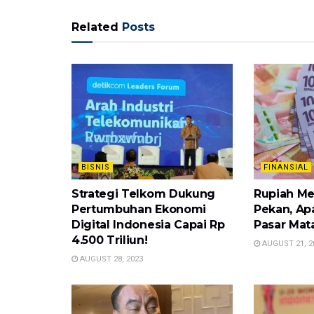
Related
Posts
BISNIS
FINANSIAL
Strategi Telkom Dukung
Rupiah Me
Pertumbuhan Ekonomi
Pekan, Apa
Digital Indonesia Capai Rp
Pasar Mat
4.500 Triliun!
AUGUST 21, 2
AUGUST 28, 2023