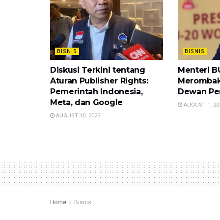
BISNIS
BISNIS
Diskusi Terkini tentang
Menteri B
Aturan Publisher Rights:
Merombak 
Pemerintah Indonesia,
Dewan Pe
Meta, dan Google
AUGUST 1, 20
AUGUST 10, 2023
Home
Bisnis