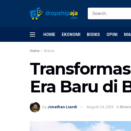
HOME
EKONOMI
BISNIS
OPINI
MA
Home
Bisnis
Transformas
Era Baru di 
by
Jonathan Liandi
August 24, 2023
in
Bisni