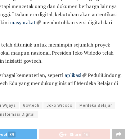
etapi mencetak uang dan dokumen berharga lainnya
inggi. “Dalam era digital, kebutuhan akan autentikasi
 kini
masyarakat
membutuhkan versi digital dari
 telah ditunjuk untuk memimpin sejumlah proyek
 lokal maupun nasional. Presiden Joko Widodo telah
inisiatif govtech.
berbagai kementerian, seperti
aplikasi
PeduliLindungi
ech Edu yang mendukung inisiatif Merdeka Belajar di
i Wijaya
Govtech
Joko Widodo
Merdeka Belajar
nsformasi Digital
weet
39
Share
16