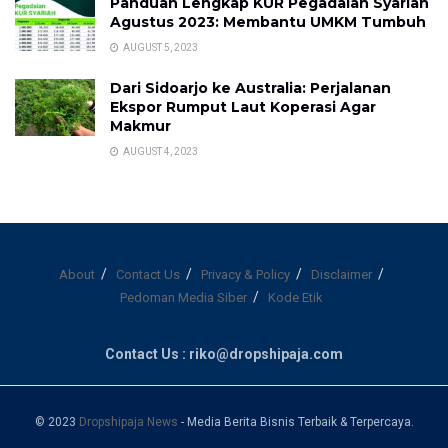
Panduan Lengkap KUR Pegadaian Syariah
Agustus 2023: Membantu UMKM Tumbuh
AUGUST 5, 2023
Dari Sidoarjo ke Australia: Perjalanan
Ekspor Rumput Laut Koperasi Agar
Makmur
AUGUST 4, 2023
About
Contact Us
Privacy & Policy
Disclaimer
Pedoman Media Siber
Kode Etik
Contact Us : riko@dropshipaja.com
© 2023
Dropshipaja News
- Media Berita Bisnis Terbaik & Terpercaya.