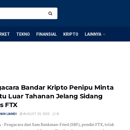
RKET
TEKNO
FINANSIAL
KRIPTO
LAINNYA
acara Bandar Kripto Penipu Minta
u Luar Tahanan Jelang Sidang
s FTX
AN LIANDI
AUGUST 23, 2023
0
- Pengacara dari Sam Bankman-Fried (SBF), pendiri FTX, telah