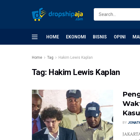
HOME
EKONOMI
BISNIS
OPINI
MA
Home
Tag
Hakim Lewis Kaplan
Tag:
Hakim Lewis Kaplan
Peng
Wakt
Kasu
BY
JONATH
JAKARTA 