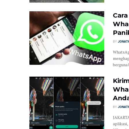
Cara
What
Pani
BY
JONATH
WhatsApp
menghapu
berguna b
Kiri
What
Anda
BY
JONATH
JAKARTA 
aplikasi