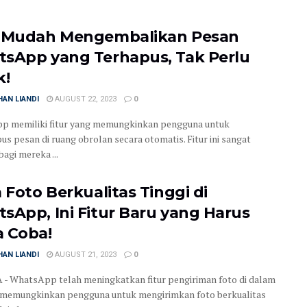
 Mudah Mengembalikan Pesan
sApp yang Terhapus, Tak Perlu
k!
AN LIANDI
AUGUST 22, 2023
0
 memiliki fitur yang memungkinkan pengguna untuk
s pesan di ruang obrolan secara otomatis. Fitur ini sangat
agi mereka ...
m Foto Berkualitas Tinggi di
sApp, Ini Fitur Baru yang Harus
 Coba!
AN LIANDI
AUGUST 21, 2023
0
- WhatsApp telah meningkatkan fitur pengiriman foto di dalam
, memungkinkan pengguna untuk mengirimkan foto berkualitas