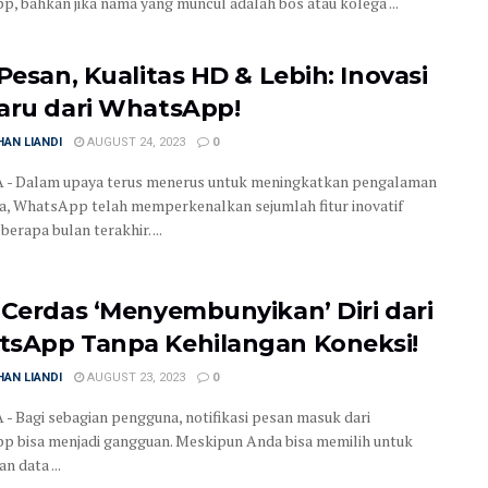
, bahkan jika nama yang muncul adalah bos atau kolega ...
 Pesan, Kualitas HD & Lebih: Inovasi
aru dari WhatsApp!
AN LIANDI
AUGUST 24, 2023
0
 - Dalam upaya terus menerus untuk meningkatkan pengalaman
, WhatsApp telah memperkenalkan sejumlah fitur inovatif
erapa bulan terakhir. ...
 Cerdas ‘Menyembunyikan’ Diri dari
sApp Tanpa Kehilangan Koneksi!
AN LIANDI
AUGUST 23, 2023
0
- Bagi sebagian pengguna, notifikasi pesan masuk dari
 bisa menjadi gangguan. Meskipun Anda bisa memilih untuk
 data ...