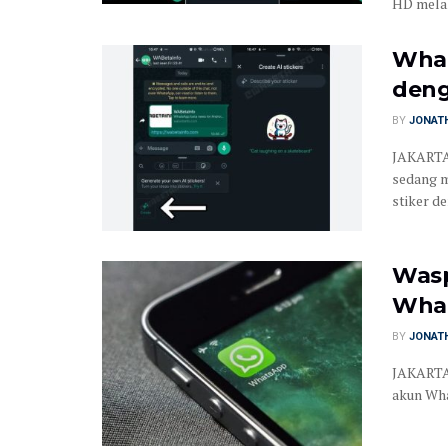
HD melalu
What
deng
BY
JONATH
JAKARTA 
sedang m
stiker de
Wasp
What
BY
JONATH
JAKARTA 
akun Wha