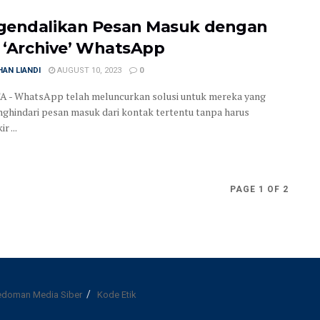
endalikan Pesan Masuk dengan
r ‘Archive’ WhatsApp
AN LIANDI
AUGUST 10, 2023
0
 - WhatsApp telah meluncurkan solusi untuk mereka yang
nghindari pesan masuk dari kontak tertentu tanpa harus
 ...
PAGE 1 OF 2
edoman Media Siber
Kode Etik