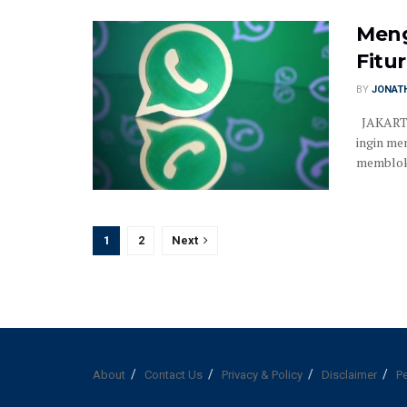
Meng
Fitu
BY
JONATH
JAKARTA
ingin me
memblokir
1
2
Next
About
Contact Us
Privacy & Policy
Disclaimer
P