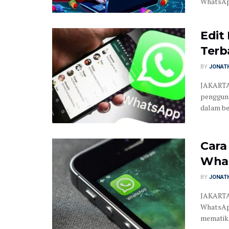
WhatsApp
Edit
Terb
BY
JONATH
JAKARTA
pengguna
dalam beb
Cara
What
BY
JONATH
JAKARTA 
WhatsApp
mematikan