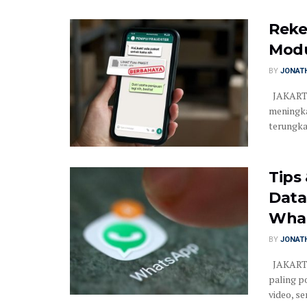
Reke
Modu
BY
JONATH
JAKARTA
meningka
terungkap
Tips
Data
Wha
BY
JONATH
JAKARTA 
paling p
video, ser