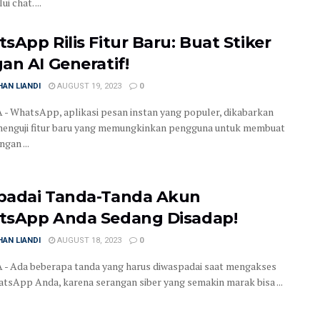
i chat. ...
sApp Rilis Fitur Baru: Buat Stiker
an AI Generatif!
AN LIANDI
AUGUST 19, 2023
0
- WhatsApp, aplikasi pesan instan yang populer, dikabarkan
enguji fitur baru yang memungkinkan pengguna untuk membuat
ngan ...
adai Tanda-Tanda Akun
sApp Anda Sedang Disadap!
AN LIANDI
AUGUST 18, 2023
0
- Ada beberapa tanda yang harus diwaspadai saat mengakses
tsApp Anda, karena serangan siber yang semakin marak bisa ...