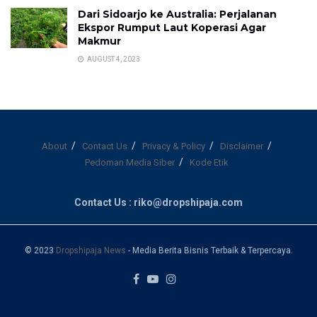
Dari Sidoarjo ke Australia: Perjalanan
Ekspor Rumput Laut Koperasi Agar
Makmur
AUGUST 4, 2023
About
Contact Us
Privacy & Policy
Disclaimer
Pedoman Media Siber
Kode Etik
Contact Us : riko@dropshipaja.com
© 2023
Dropshipaja News
- Media Berita Bisnis Terbaik & Terpercaya.